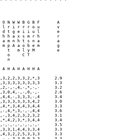
 O N W W B G B F       A

 l r i r r r o u       v

 d t g e i i u l       e

 h h a x s m r h       r

 a m n h t s n a       a

 m p A a o b e m       g

   t   m l y M         e

   o     C T

   n

 A H A H A H H A

,3,2,2,3,3,2,*,3      2.9

,3,3,3,3,3,3,3,3      3.3

,2,-,-,4,-,*,-,-      3.2

,3,0,4,-,-,0,-,-      2.6

,4,4,-,3,3,3,-,4      3.4

,3,3,3,3,3,3,4,2      3.0

,4,*,3,4,4,3,4,4      3.3

,-,4,*,3,-,-,4,4      3.6

,-,3,4,2,3,2,3,2      3.1

,*,4,2,3,*,3,4,4      3.4

,-,-,-,-,-,-,-,-      3.5

,3,3,1,4,4,3,3,4      3.3

,4,3,2,2,5,3,3,3      3.3

,-,-,3,3,0,0,3,3      3.3
