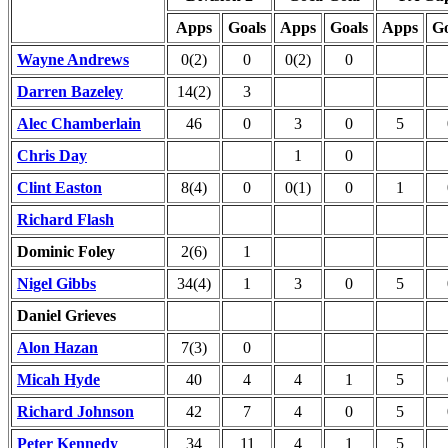
Apps
Goals
Apps
Goals
Apps
Go
Wayne Andrews
0(2)
0
0(2)
0
Darren Bazeley
14(2)
3
Alec Chamberlain
46
0
3
0
5
Chris Day
1
0
Clint Easton
8(4)
0
0(1)
0
1
Richard Flash
Dominic Foley
2(6)
1
Nigel Gibbs
34(4)
1
3
0
5
Daniel Grieves
Alon Hazan
7(3)
0
Micah Hyde
40
4
4
1
5
Richard Johnson
42
7
4
0
5
Peter Kennedy
34
11
4
1
5