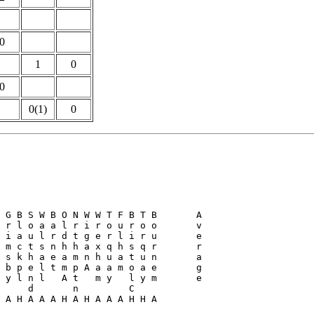
0
1
0
0
0(1)
0
 G B S W B O N W W T F B T B       A 

 r l o a a l r i r o u r o o       v

 i a u l r d t g e r l i r u       e

 m c t s n h h a x q h s q r       r

 s k h a e a m n h u a t u n       a

 b p e l t m p A a a m o a e       g

 y l n l   A t   m y   l y m       e  

     d       n         C

 A H A A A H A H A A A H H A
