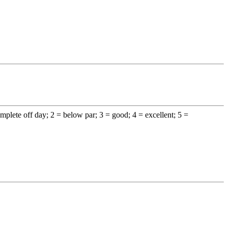
omplete off day; 2 = below par; 3 = good; 4 = excellent; 5 =