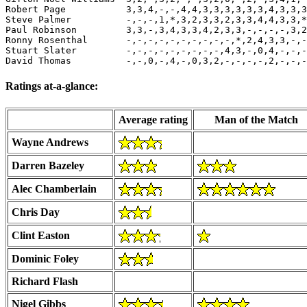
Robert Page           3,3,4,-,-,4,4,3,3,3,3,3,3,4,3,3,3
Steve Palmer          -,-,-,1,*,3,2,3,3,2,3,3,4,4,3,3,*
Paul Robinson         3,3,-,3,4,3,3,4,2,3,3,-,-,-,-,3,2
Ronny Rosenthal       -,-,-,-,-,-,-,-,-,-,*,2,4,3,3,-,-
Stuart Slater         -,-,-,-,-,-,-,-,-,4,3,-,0,4,-,-,-
Ratings at-a-glance:
Average rating
Man of the Match
Wayne Andrews
Darren Bazeley
Alec Chamberlain
Chris Day
Clint Easton
Dominic Foley
Richard Flash
Nigel Gibbs