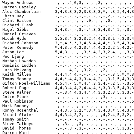
Wayne Andrews         -,-,-,4,0,3,-,-,-,3,-,-,-,-,-,-,-
Darren Bazeley        -,-,-,-,-,-,-,-,-,-,-,-,-,-,-,-,2
Alec Chamberlain      3,4,3,3,3,2,3,3,3,3,*,-,3,5,4,4,3
Chris Day             -,-,-,-,-,-,-,-,-,-,-,2,-,-,-,-,-
Clint Easton          -,-,-,-,-,-,-,0,-,-,-,0,-,-,-,-,-
Richard Flash         -,-,-,-,-,-,-,-,-,-,-,-,-,-,-,-,-
Nigel Gibbs           3,4,3,-,-,3,-,4,3,3,4,3,4,5,-,3,-
Daniel Grieves        -,-,-,-,-,-,-,-,-,-,-,-,-,-,-,-,-
Micah Hyde            5,5,3,4,3,2,3,2,4,4,3,3,1,-,3,3,4
Richard Johnson       3,*,4,*,*,3,4,5,4,4,4,*,3,5,4,3,4
Peter Kennedy         *,4,3,5,4,2,3,4,4,4,2,2,2,5,4,2,-
Jason Lee             5,4,3,-,-,-,3,*,4,3,3,2,4,-,-,3,3
Peo Ljung             -,-,-,-,-,-,-,-,-,-,-,-,-,-,-,-,-
Nathan Lowndes        -,-,-,-,-,-,-,-,-,-,-,-,-,-,-,-,-
Dominic Ludden        -,-,-,-,-,-,-,-,-,-,-,-,-,-,-,-,-
Lars Melvang                4,2,-,3,2,-,-,2,-,-,-,-,-,-
Keith Millen          4,4,4,4,4,-,-,-,-,-,-,-,3,5,*,*,3
Tommy Mooney          4,4,*,4,4,3,3,4,4,2,-,3,1,5,4,3,3
Gifton Noel-Williams  4,5,4,-,5,*,4,4,3,3,4,-,2,5,-,3,5
Robert Page           4,4,3,4,4,2,4,4,4,*,3,3,3,5,4,3,3
Steve Palmer          -,-,3,4,4,3,4,4,4,3,3,2,3,5,3,3,-
Colin Pluck           -,-,-,-,-,-,-,-,-,-,3,-,-,-,-,-,-
Paul Robinson         -,-,-,-,-,-,-,-,-,-,-,-,-,-,-,-,5
Mark Rooney           -,-,-,-,-,-,-,-,-,-,-,-,-,-,-,-,-
Ronny Rosenthal       -,4,3,5,3,2,*,3,*,3,4,3,*,5,4,3,*
Stuart Slater         4,4,3,4,3,2,-,-,-,-,4,2,4,5,3,2,-
Tommy Smith           -,-,-,-,-,-,-,-,-,-,-,-,-,-,-,-,-
Steve Talboys         -,-,3,-,-,3,-,-,-,-,-,-,-,-,-,-,-
David Thomas          -,-,-,3,-,3,-,-,-,-,-,-,-,5,3,3,-