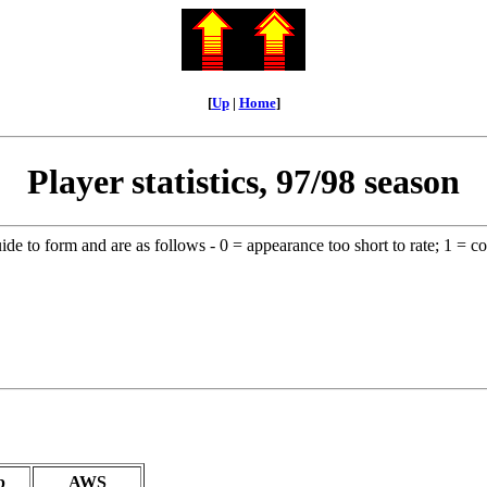
[
Up
|
Home
]
Player statistics, 97/98 season
ide to form and are as follows - 0 = appearance too short to rate; 1 = c
p
AWS