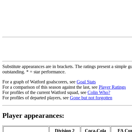
Substitute appearances are in brackets. The ratings present a simple gu
outstanding. * = star performance.
For a graph of Watford goalscorers, see
Goal Stats
For a comparison of this season against the last, see
Player Ratings
For profiles of the current Watford squad, see
Colin Who?
For profiles of departed players, see
Gone but not forgotten
Player appearances:
Division 2
Coca-Cola
FA Cu