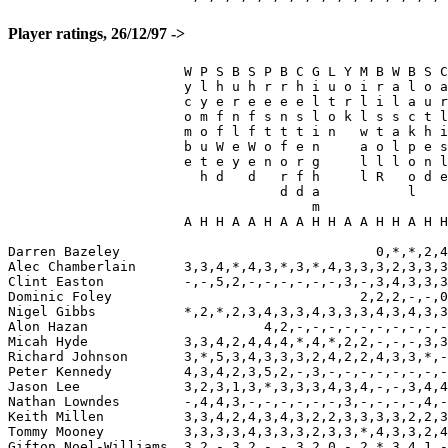
Player ratings, 26/12/97 ->
                      W P S B S P B C G L Y M B W B S C
                      y l h u h r r h i u o i r a l o a
                      c y e r e e e e l t r l i l a u r
                      o m f n f s n s l o k l s s c t l
                      m o f l f t t t i n   w t a k h i
                      b u W e W o f e n     a o l p e s
                      e t e y e n o r g     l l l o n l
                        h d   d   r f h     l R   o d e
                                  d d a           l    
                                      m

                      A H H A A H A A H H A A H H A H H
Darren Bazeley                                0,*,*,2,4
Alec Chamberlain      3,3,4,*,4,3,*,3,*,4,3,3,3,2,3,3,3
Clint Easton          -,-,5,2,-,-,-,-,-,-,3,-,3,4,3,3,3
Dominic Foley                               2,2,2,-,-,0
Nigel Gibbs           *,2,*,2,3,4,3,3,4,3,3,3,4,3,4,3,3
Alon Hazan                      4,2,-,-,-,-,-,-,-,-,-,-
Micah Hyde            3,3,4,2,4,4,4,*,4,*,2,2,-,-,-,3,3
Richard Johnson       3,*,5,3,4,3,3,3,2,4,2,2,4,3,3,*,-
Peter Kennedy         4,3,4,2,3,5,2,-,3,-,-,-,-,-,-,-,-
Jason Lee             3,2,3,1,3,*,3,3,3,4,3,4,-,-,3,4,4
Nathan Lowndes        -,4,4,3,-,-,-,-,-,-,3,-,-,-,-,4,-
Keith Millen          3,3,4,2,4,3,4,3,2,2,3,3,3,3,2,2,3
Tommy Mooney          3,3,3,3,4,3,3,3,2,3,3,*,4,3,3,2,4
Gifton Noel-Williams  3,2,-,3,2,-,-,3,2,0,-,2,*,3,4,1,-