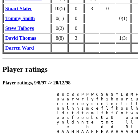
Stuart Slater
10(5)
0
3
0
Tommy Smith
0(1)
0
0(1)
Steve Talboys
0(2)
0
David Thomas
8(8)
3
1(3)
Darren Ward
Player ratings
Player ratings, 9/8/97 -> 20/12/98
                      B S C B S P P W C S G S Y L B M F
                      u w a r w r l y f h i h o u r i u
                      r i r e i e y c i e l e r t i l l
                      n n l n n s m o e f l f k o s l h
                      l d i t d t o m l f h f C n t w a
                      e o s f o o u b d U a U     o a m
                      y n l d n n t e   t m t     l l  
                          e       h     d   d     R l  
                      H A A H H A A H H H A A H A A H H