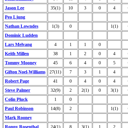
Jason Lee
35(1)
10
3
0
4
Peo Ljung
Nathan Lowndes
1(3)
0
1(1)
Dominic Ludden
Lars Melvang
4
1
1
0
Keith Millen
38
1
2
0
4
Tommy Mooney
45
6
4
0
5
Gifton Noel-Williams
27(11)
7
3
1
4
Robert Page
41
0
4
0
4
Steve Palmer
32(9)
2
2(1)
0
3(1)
Colin Pluck
1
0
Paul Robinson
14(8)
2
1(1)
Mark Rooney
Ronny Rosenthal
24(1)
8
3(1)
1
2